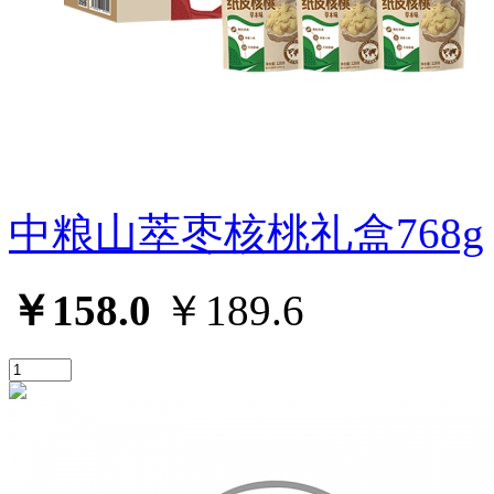
中粮山萃枣核桃礼盒768g
￥158.0
￥189.6