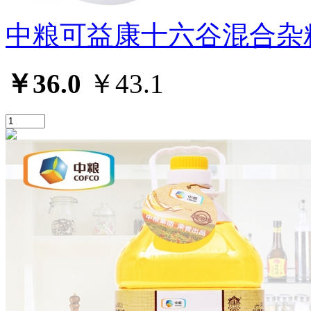
中粮可益康十六谷混合杂
￥36.0
￥43.1