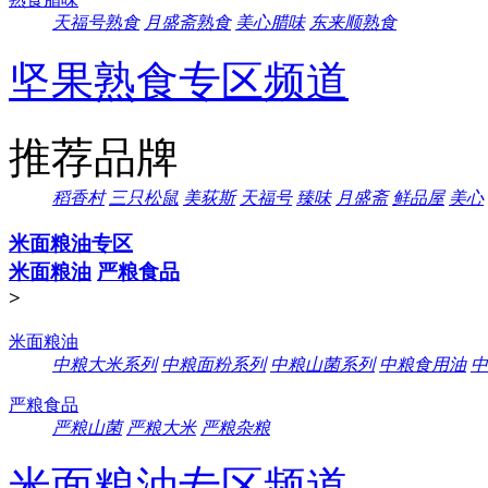
天福号熟食
月盛斋熟食
美心腊味
东来顺熟食
坚果熟食专区频道
推荐品牌
稻香村
三只松鼠
美荻斯
天福号
臻味
月盛斋
鲜品屋
美心
米面粮油专区
米面粮油
严粮食品
>
米面粮油
中粮大米系列
中粮面粉系列
中粮山菌系列
中粮食用油
中
严粮食品
严粮山菌
严粮大米
严粮杂粮
米面粮油专区频道