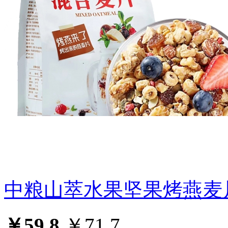
中粮山萃水果坚果烤燕麦
￥59.8
￥71.7