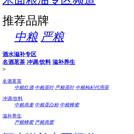
推荐品牌
中粮
严粮
酒水滋补专区
名酒茗茶
冲调/饮料
滋补养生
>
名酒茗茶
中粮红酒
中粮茶叶
严粮茶叶
中粮枸杞代用茶
冲调/饮料
中粮燕麦
中粮蛋白粉
中粮蜂蜜
滋补养生
严粮蜂蜜
严粮燕窝