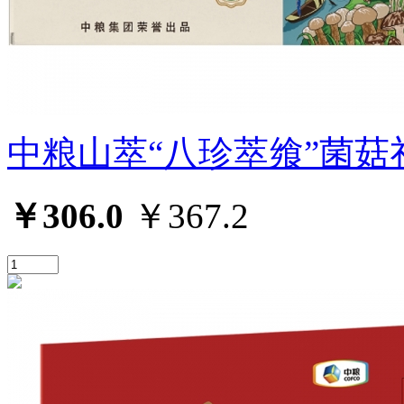
中粮山萃“八珍萃飨”菌菇
￥306.0
￥367.2