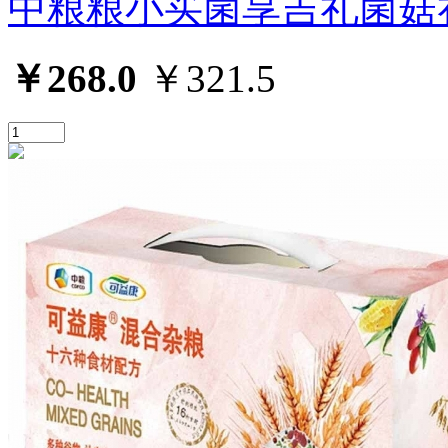
中粮粮小买菌享吉礼菌菇礼
￥268.0
￥321.5