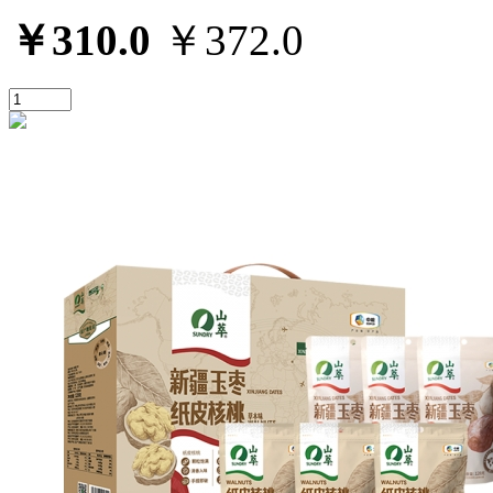
￥310.0
￥372.0