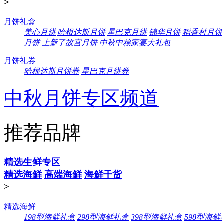
>
月饼礼盒
美心月饼
哈根达斯月饼
星巴克月饼
锦华月饼
稻香村月饼
月饼
上新了故宫月饼
中秋中粮家宴大礼包
月饼礼券
哈根达斯月饼券
星巴克月饼券
中秋月饼专区频道
推荐品牌
精选生鲜专区
精选海鲜
高端海鲜
海鲜干货
>
精选海鲜
198型海鲜礼盒
298型海鲜礼盒
398型海鲜礼盒
598型海