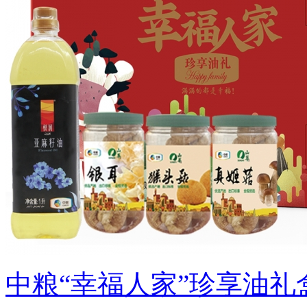
中粮“幸福人家”珍享油礼