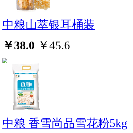
中粮山萃银耳桶装
￥38.0
￥45.6
中粮 香雪尚品雪花粉5kg