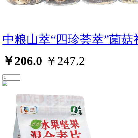
中粮山萃“四珍荟萃”菌菇
￥206.0
￥247.2