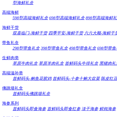
型海鲜礼盒
高端海鲜
598型高端海鲜礼盒
698型高端海鲜礼盒
898型高端海鲜
海鲜干货
双喜临门-海鲜干货
四季平安-海鲜干货
六六大顺-海鲜干
带鱼礼盒
298型带鱼礼盒
398型带鱼礼盒
498型带鱼礼盒
698型带
生鲜肉类
草原牛肉礼盒
草原羊肉礼盒
首鲜码头牛排礼盒
黑猪肉礼
高端滋补类
首鲜码头-鲍鱼花胶鸡
首鲜码头-十参十鲍大盆菜
陈皮红
佛跳墙礼盒
首鲜码头佛跳墙礼盒
海参系列
首鲜码头即食海参
首鲜码头即食红参
淡干海参
鲜炖海参