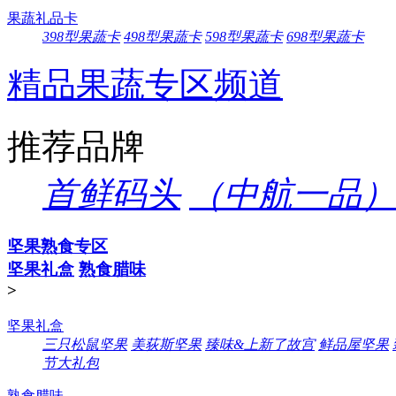
果蔬礼品卡
398型果蔬卡
498型果蔬卡
598型果蔬卡
698型果蔬卡
精品果蔬专区频道
推荐品牌
首鲜码头
（中航一品）
坚果熟食专区
坚果礼盒
熟食腊味
>
坚果礼盒
三只松鼠坚果
美荻斯坚果
臻味&上新了故宫
鲜品屋坚果
节大礼包
熟食腊味