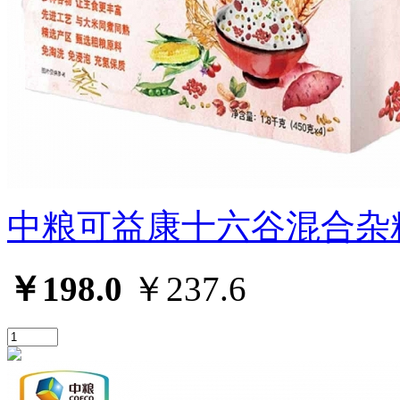
中粮可益康十六谷混合杂
￥198.0
￥237.6