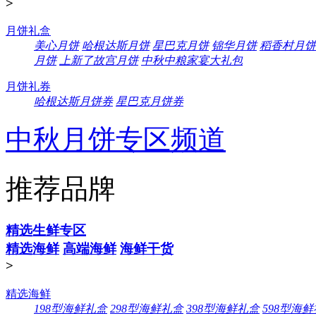
>
月饼礼盒
美心月饼
哈根达斯月饼
星巴克月饼
锦华月饼
稻香村月饼
月饼
上新了故宫月饼
中秋中粮家宴大礼包
月饼礼券
哈根达斯月饼券
星巴克月饼券
中秋月饼专区频道
推荐品牌
精选生鲜专区
精选海鲜
高端海鲜
海鲜干货
>
精选海鲜
198型海鲜礼盒
298型海鲜礼盒
398型海鲜礼盒
598型海