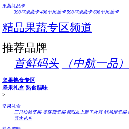
果蔬礼品卡
398型果蔬卡
498型果蔬卡
598型果蔬卡
698型果蔬卡
精品果蔬专区频道
推荐品牌
首鲜码头
（中航一品）
坚果熟食专区
坚果礼盒
熟食腊味
>
坚果礼盒
三只松鼠坚果
美荻斯坚果
臻味&上新了故宫
鲜品屋坚果
节大礼包
熟食腊味