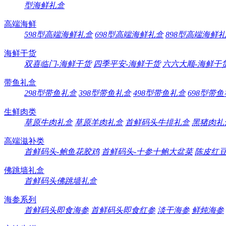
型海鲜礼盒
高端海鲜
598型高端海鲜礼盒
698型高端海鲜礼盒
898型高端海鲜
海鲜干货
双喜临门-海鲜干货
四季平安-海鲜干货
六六大顺-海鲜干
带鱼礼盒
298型带鱼礼盒
398型带鱼礼盒
498型带鱼礼盒
698型带
生鲜肉类
草原牛肉礼盒
草原羊肉礼盒
首鲜码头牛排礼盒
黑猪肉礼
高端滋补类
首鲜码头-鲍鱼花胶鸡
首鲜码头-十参十鲍大盆菜
陈皮红
佛跳墙礼盒
首鲜码头佛跳墙礼盒
海参系列
首鲜码头即食海参
首鲜码头即食红参
淡干海参
鲜炖海参