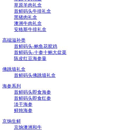
草原羊肉礼盒
首鲜码头牛排礼盒
黑猪肉礼盒
澳洲牛肉礼盒
安格斯牛排礼盒
高端滋补类
首鲜码头-鲍鱼花胶鸡
首鲜码头-十参十鲍大盆菜
陈皮红豆海参羹
佛跳墙礼盒
首鲜码头佛跳墙礼盒
海参系列
首鲜码头即食海参
首鲜码头即食红参
淡干海参
鲜炖海参
京饷生鲜
京饷澳洲和牛