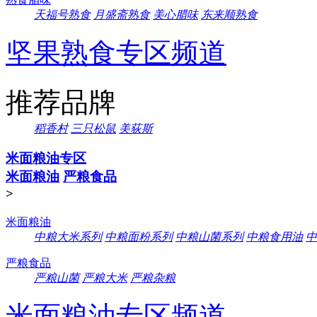
天福号熟食
月盛斋熟食
美心腊味
东来顺熟食
坚果熟食专区频道
推荐品牌
稻香村
三只松鼠
美荻斯
米面粮油专区
米面粮油
严粮食品
>
米面粮油
中粮大米系列
中粮面粉系列
中粮山菌系列
中粮食用油
中
严粮食品
严粮山菌
严粮大米
严粮杂粮
米面粮油专区频道