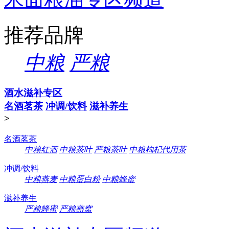
推荐品牌
中粮
严粮
酒水滋补专区
名酒茗茶
冲调/饮料
滋补养生
>
名酒茗茶
中粮红酒
中粮茶叶
严粮茶叶
中粮枸杞代用茶
冲调/饮料
中粮燕麦
中粮蛋白粉
中粮蜂蜜
滋补养生
严粮蜂蜜
严粮燕窝