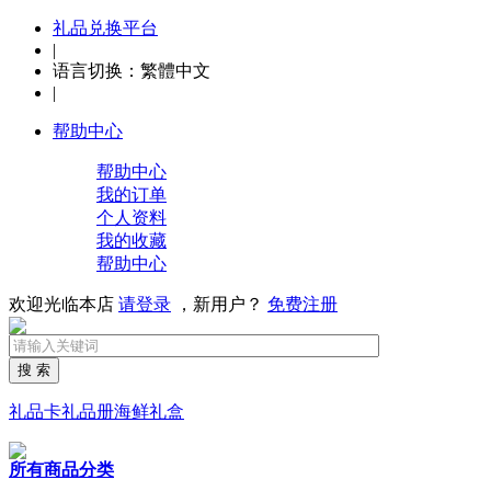
礼品兑换平台
|
语言切换：
繁體中文
|
帮助中心
帮助中心
我的订单
个人资料
我的收藏
帮助中心
欢迎光临本店
请登录
，新用户？
免费注册
搜 索
礼品卡
礼品册
海鲜礼盒
所有商品分类