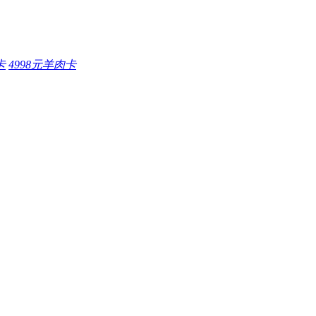
卡
4998元羊肉卡