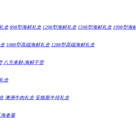
鲜礼盒
898型海鲜礼盒
1298型海鲜礼盒
1598型海鲜礼盒
1998型海
礼盒
1088型高端海鲜礼盒
1288型高端海鲜礼盒
货
八方来财-海鲜干货
鱼礼盒
盒
澳洲牛肉礼盒
安格斯牛排礼盒
豆海参羹