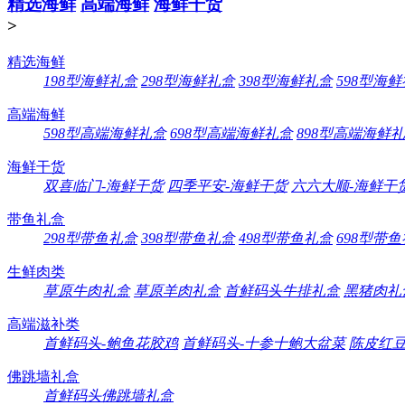
精选海鲜
高端海鲜
海鲜干货
>
精选海鲜
198型海鲜礼盒
298型海鲜礼盒
398型海鲜礼盒
598型海
高端海鲜
598型高端海鲜礼盒
698型高端海鲜礼盒
898型高端海鲜
海鲜干货
双喜临门-海鲜干货
四季平安-海鲜干货
六六大顺-海鲜干
带鱼礼盒
298型带鱼礼盒
398型带鱼礼盒
498型带鱼礼盒
698型带
生鲜肉类
草原牛肉礼盒
草原羊肉礼盒
首鲜码头牛排礼盒
黑猪肉礼
高端滋补类
首鲜码头-鲍鱼花胶鸡
首鲜码头-十参十鲍大盆菜
陈皮红
佛跳墙礼盒
首鲜码头佛跳墙礼盒