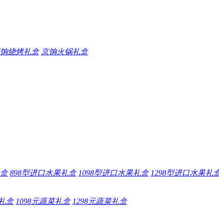
饷烧烤礼盒
京饷火锅礼盒
礼盒
898型进口水果礼盒
1098型进口水果礼盒
1298型进口水果礼
菜礼盒
1098元蔬菜礼盒
1298元蔬菜礼盒