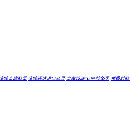
臻味金牌坚果
臻味环球进口坚果
皇家臻味100%纯坚果
稻香村坚