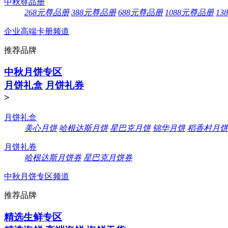
中秋尊品册
268元尊品册
388元尊品册
688元尊品册
1088元尊品册
13
企业高端卡册频道
推荐品牌
中秋月饼专区
月饼礼盒
月饼礼券
>
月饼礼盒
美心月饼
哈根达斯月饼
星巴克月饼
锦华月饼
稻香村月饼
月饼礼券
哈根达斯月饼券
星巴克月饼券
中秋月饼专区频道
推荐品牌
精选生鲜专区