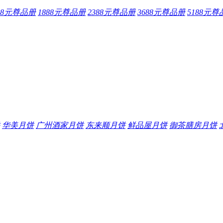
88元尊品册
1888元尊品册
2388元尊品册
3688元尊品册
5188元尊
华美月饼
广州酒家月饼
东来顺月饼
鲜品屋月饼
御茶膳房月饼