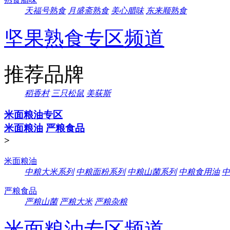
天福号熟食
月盛斋熟食
美心腊味
东来顺熟食
坚果熟食专区频道
推荐品牌
稻香村
三只松鼠
美荻斯
米面粮油专区
米面粮油
严粮食品
>
米面粮油
中粮大米系列
中粮面粉系列
中粮山菌系列
中粮食用油
中
严粮食品
严粮山菌
严粮大米
严粮杂粮
米面粮油专区频道