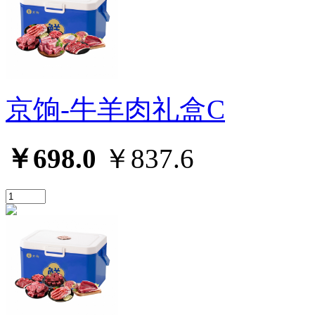
京饷-牛羊肉礼盒C
￥698.0
￥837.6