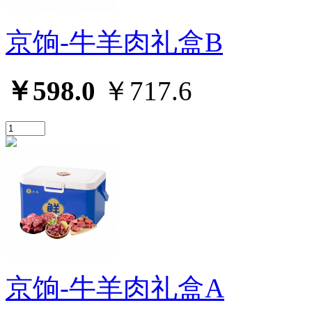
京饷-牛羊肉礼盒B
￥598.0
￥717.6
京饷-牛羊肉礼盒A