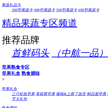
果蔬礼品卡
398型果蔬卡
498型果蔬卡
598型果蔬卡
698型果蔬卡
精品果蔬专区频道
推荐品牌
首鲜码头
（中航一品）
坚果熟食专区
坚果礼盒
熟食腊味
>
坚果礼盒
三只松鼠坚果
美荻斯坚果
臻味&上新了故宫
鲜品屋坚果
节大礼包
熟食腊味