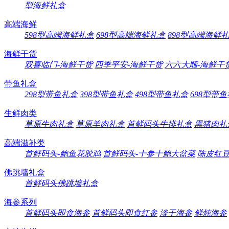
型海鲜礼盒
高端海鲜
598型高端海鲜礼盒
698型高端海鲜礼盒
898型高端海鲜
海鲜干货
双喜临门-海鲜干货
四季平安-海鲜干货
六六大顺-海鲜干
带鱼礼盒
298型带鱼礼盒
398型带鱼礼盒
498型带鱼礼盒
698型带
生鲜肉类
草原牛肉礼盒
草原羊肉礼盒
首鲜码头牛排礼盒
黑猪肉礼
高端滋补类
首鲜码头-鲍鱼花胶鸡
首鲜码头-十参十鲍大盆菜
陈皮红
佛跳墙礼盒
首鲜码头佛跳墙礼盒
海参系列
首鲜码头即食海参
首鲜码头即食红参
淡干海参
鲜炖海参