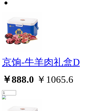
京饷-牛羊肉礼盒D
￥888.0
￥1065.6