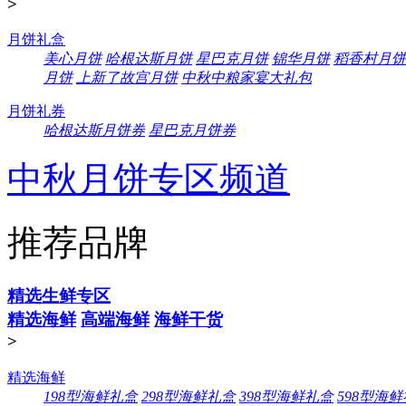
>
月饼礼盒
美心月饼
哈根达斯月饼
星巴克月饼
锦华月饼
稻香村月饼
月饼
上新了故宫月饼
中秋中粮家宴大礼包
月饼礼券
哈根达斯月饼券
星巴克月饼券
中秋月饼专区频道
推荐品牌
精选生鲜专区
精选海鲜
高端海鲜
海鲜干货
>
精选海鲜
198型海鲜礼盒
298型海鲜礼盒
398型海鲜礼盒
598型海