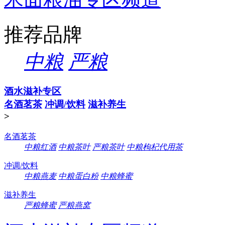
推荐品牌
中粮
严粮
酒水滋补专区
名酒茗茶
冲调/饮料
滋补养生
>
名酒茗茶
中粮红酒
中粮茶叶
严粮茶叶
中粮枸杞代用茶
冲调/饮料
中粮燕麦
中粮蛋白粉
中粮蜂蜜
滋补养生
严粮蜂蜜
严粮燕窝