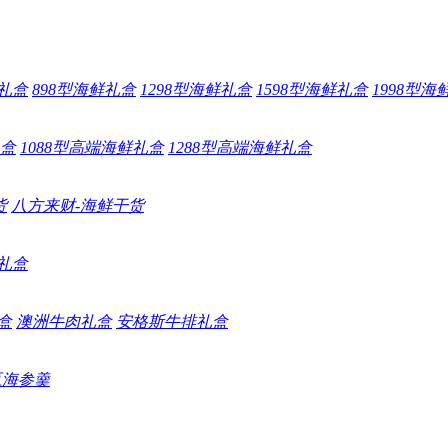
鲜礼盒
898型海鲜礼盒
1298型海鲜礼盒
1598型海鲜礼盒
1998型海
礼盒
1088型高端海鲜礼盒
1288型高端海鲜礼盒
货
八方来财-海鲜干货
鱼礼盒
盒
澳洲牛肉礼盒
安格斯牛排礼盒
豆海参羹