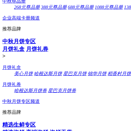
中秋尊品册
268元尊品册
388元尊品册
688元尊品册
1088元尊品册
13
企业高端卡册频道
推荐品牌
中秋月饼专区
月饼礼盒
月饼礼券
>
月饼礼盒
美心月饼
哈根达斯月饼
星巴克月饼
锦华月饼
稻香村月饼
月饼礼券
哈根达斯月饼券
星巴克月饼券
中秋月饼专区频道
推荐品牌
精选生鲜专区