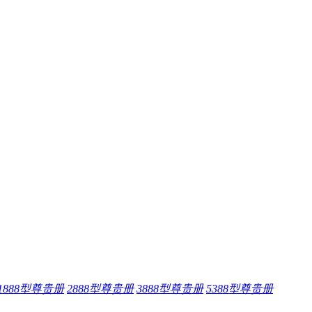
1888型尊贵册
2888型尊贵册
3888型尊贵册
5388型尊贵册