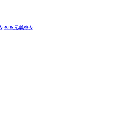
卡
4998元羊肉卡