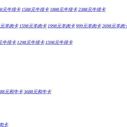
88元牛排卡
1588元牛排卡
1888元牛排卡
2388元牛排卡
98元羊肉卡
1598元羊肉卡
1998元羊肉卡
999元羊肉卡
2698元羊肉
8元牛排卡
1298元牛排卡
1598元牛排卡
688元和牛卡
3688元和牛卡
羊肉卡