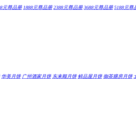
88元尊品册
1888元尊品册
2388元尊品册
3688元尊品册
5188元尊
华美月饼
广州酒家月饼
东来顺月饼
鲜品屋月饼
御茶膳房月饼