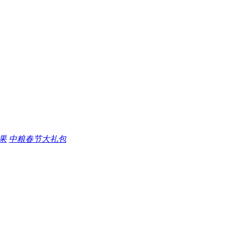
果
中粮春节大礼包