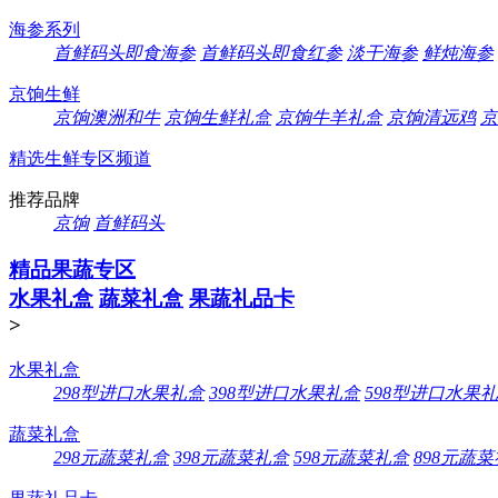
海参系列
首鲜码头即食海参
首鲜码头即食红参
淡干海参
鲜炖海参
京饷生鲜
京饷澳洲和牛
京饷生鲜礼盒
京饷牛羊礼盒
京饷清远鸡
京
精选生鲜专区频道
推荐品牌
京饷
首鲜码头
精品果蔬专区
水果礼盒
蔬菜礼盒
果蔬礼品卡
>
水果礼盒
298型进口水果礼盒
398型进口水果礼盒
598型进口水果
蔬菜礼盒
298元蔬菜礼盒
398元蔬菜礼盒
598元蔬菜礼盒
898元蔬