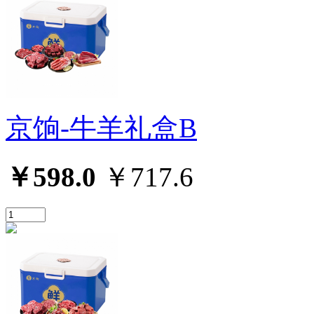
京饷-牛羊礼盒B
￥598.0
￥717.6