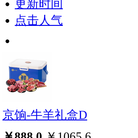
更新时间
点击人气
京饷-牛羊礼盒D
￥888.0
￥1065.6