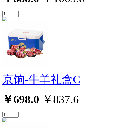
京饷-牛羊礼盒C
￥698.0
￥837.6