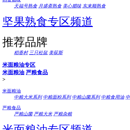
天福号熟食
月盛斋熟食
美心腊味
东来顺熟食
坚果熟食专区频道
推荐品牌
稻香村
三只松鼠
美荻斯
米面粮油专区
米面粮油
严粮食品
>
米面粮油
中粮大米系列
中粮面粉系列
中粮山菌系列
中粮食用油
中
严粮食品
严粮山菌
严粮大米
严粮杂粮
米面粮油专区频道