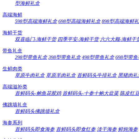
型海鲜礼盒
高端海鲜
598型高端海鲜礼盒
698型高端海鲜礼盒
898型高端海鲜
海鲜干货
双喜临门-海鲜干货
四季平安-海鲜干货
六六大顺-海鲜干
带鱼礼盒
298型带鱼礼盒
398型带鱼礼盒
498型带鱼礼盒
698型带
生鲜肉类
草原牛肉礼盒
草原羊肉礼盒
首鲜码头牛排礼盒
黑猪肉礼
高端滋补类
首鲜码头-鲍鱼花胶鸡
首鲜码头-十参十鲍大盆菜
陈皮红
佛跳墙礼盒
首鲜码头佛跳墙礼盒
海参系列
首鲜码头即食海参
首鲜码头即食红参
淡干海参
鲜炖海参