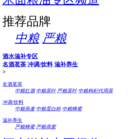
推荐品牌
中粮
严粮
酒水滋补专区
名酒茗茶
冲调/饮料
滋补养生
>
名酒茗茶
中粮红酒
中粮茶叶
严粮茶叶
中粮枸杞代用茶
冲调/饮料
中粮燕麦
中粮蛋白粉
中粮蜂蜜
滋补养生
严粮蜂蜜
严粮燕窝