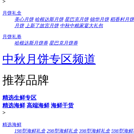
>
月饼礼盒
美心月饼
哈根达斯月饼
星巴克月饼
锦华月饼
稻香村月饼
月饼
上新了故宫月饼
中秋中粮家宴大礼包
月饼礼券
哈根达斯月饼券
星巴克月饼券
中秋月饼专区频道
推荐品牌
精选生鲜专区
精选海鲜
高端海鲜
海鲜干货
>
精选海鲜
198型海鲜礼盒
298型海鲜礼盒
398型海鲜礼盒
598型海