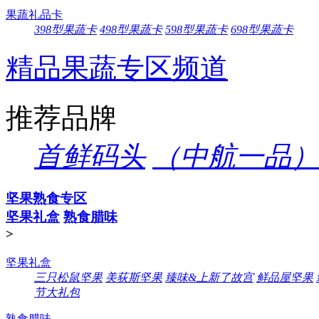
果蔬礼品卡
398型果蔬卡
498型果蔬卡
598型果蔬卡
698型果蔬卡
精品果蔬专区频道
推荐品牌
首鲜码头
（中航一品）
坚果熟食专区
坚果礼盒
熟食腊味
>
坚果礼盒
三只松鼠坚果
美荻斯坚果
臻味&上新了故宫
鲜品屋坚果
节大礼包
熟食腊味