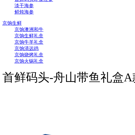
淡干海参
鲜炖海参
京饷生鲜
京饷澳洲和牛
京饷生鲜礼盒
京饷牛羊礼盒
京饷清远鸡
京饷烧烤礼盒
京饷火锅礼盒
首鲜码头-舟山带鱼礼盒A