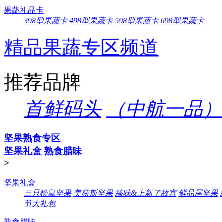
果蔬礼品卡
398型果蔬卡
498型果蔬卡
598型果蔬卡
698型果蔬卡
精品果蔬专区频道
推荐品牌
首鲜码头
（中航一品）
坚果熟食专区
坚果礼盒
熟食腊味
>
坚果礼盒
三只松鼠坚果
美荻斯坚果
臻味&上新了故宫
鲜品屋坚果
节大礼包
熟食腊味