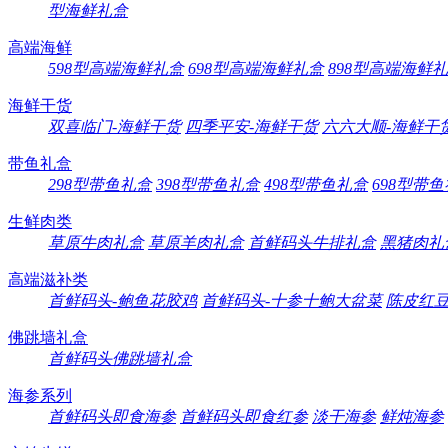
型海鲜礼盒
高端海鲜
598型高端海鲜礼盒
698型高端海鲜礼盒
898型高端海鲜
海鲜干货
双喜临门-海鲜干货
四季平安-海鲜干货
六六大顺-海鲜干
带鱼礼盒
298型带鱼礼盒
398型带鱼礼盒
498型带鱼礼盒
698型带
生鲜肉类
草原牛肉礼盒
草原羊肉礼盒
首鲜码头牛排礼盒
黑猪肉礼
高端滋补类
首鲜码头-鲍鱼花胶鸡
首鲜码头-十参十鲍大盆菜
陈皮红
佛跳墙礼盒
首鲜码头佛跳墙礼盒
海参系列
首鲜码头即食海参
首鲜码头即食红参
淡干海参
鲜炖海参