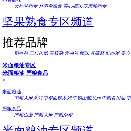
天福号熟食
月盛斋熟食
美心腊味
东来顺熟食
坚果熟食专区频道
推荐品牌
稻香村
三只松鼠
美荻斯
天福号
臻味
月盛斋
鲜品屋
美心
米面粮油专区
米面粮油
严粮食品
>
米面粮油
中粮大米系列
中粮面粉系列
中粮山菌系列
中粮食用油
中
严粮食品
严粮山菌
严粮大米
严粮杂粮
米面粮油专区频道