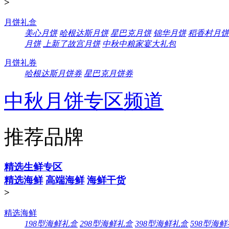
>
月饼礼盒
美心月饼
哈根达斯月饼
星巴克月饼
锦华月饼
稻香村月饼
月饼
上新了故宫月饼
中秋中粮家宴大礼包
月饼礼券
哈根达斯月饼券
星巴克月饼券
中秋月饼专区频道
推荐品牌
精选生鲜专区
精选海鲜
高端海鲜
海鲜干货
>
精选海鲜
198型海鲜礼盒
298型海鲜礼盒
398型海鲜礼盒
598型海