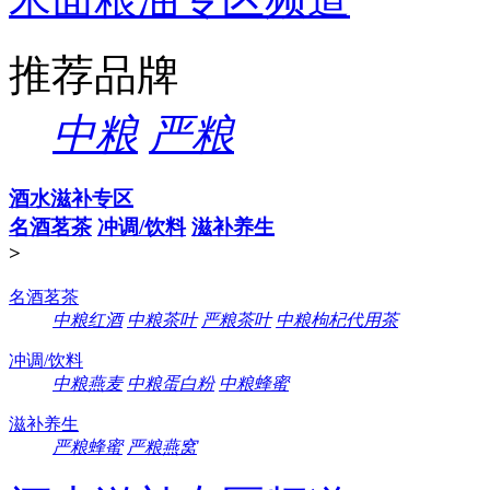
推荐品牌
中粮
严粮
酒水滋补专区
名酒茗茶
冲调/饮料
滋补养生
>
名酒茗茶
中粮红酒
中粮茶叶
严粮茶叶
中粮枸杞代用茶
冲调/饮料
中粮燕麦
中粮蛋白粉
中粮蜂蜜
滋补养生
严粮蜂蜜
严粮燕窝